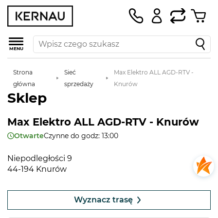
MENU
Strona
Sieć
Max Elektro ALL AGD-RTV -
główna
sprzedaży
Knurów
Sklep
Max Elektro ALL AGD-RTV - Knurów
Otwarte
Czynne do godz: 13:00
Niepodległości 9
44-194 Knurów
Leaflet
|
©
OpenStreetMap
contributors
+
Wyznacz trasę
−