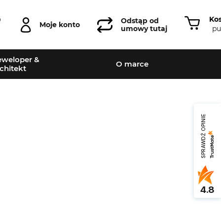
Ko
0
Odstąp od
Moje konto
pu
umowy tutaj
weloper &
O marce
chitekt
SPRAWDŹ OPINIE
Leaflet
|
©
OpenStreetMap
contributors
4.8