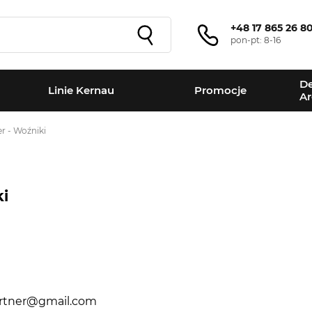
+48 17 865 26 8
pon-pt: 8-16
De
Linie Kernau
Promocje
Ar
r - Woźniki
ki
+
−
artner@gmail.com