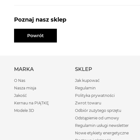
Poznaj nasz sklep
Powrót
MARKA
SKLEP
O Nas
Jak kupować
Nasza misja
Regulamin
Jakość
Polityka prywatności
Kernau na PIĄTKĘ
Zwrot towaru
Modele 3D
Odbiór zużytego sprzętu
Odstąpienie od umowy
Regulamin usługi newsletter
Nowe etykiety energetyczne