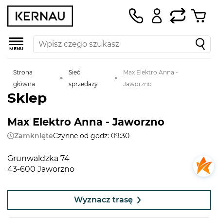
MENU
Strona
Sieć
Max Elektro Anna -
główna
sprzedaży
Jaworzno
Sklep
Max Elektro Anna - Jaworzno
Zamknięte
Czynne od godz: 09:30
Grunwaldzka 74
43-600 Jaworzno
Leaflet
|
©
OpenStreetMap
contributors
+
Wyznacz trasę
−