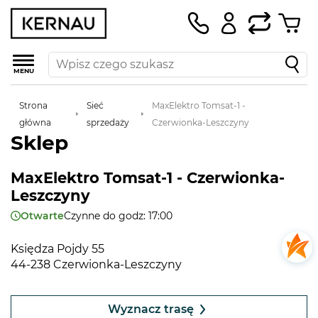
MENU
Strona
Sieć
MaxElektro Tomsat-1 -
główna
sprzedaży
Czerwionka-Leszczyny
Sklep
MaxElektro Tomsat-1 - Czerwionka-
Leszczyny
Otwarte
Czynne do godz: 17:00
Księdza Pojdy 55
44-238 Czerwionka-Leszczyny
Leaflet
|
©
OpenStreetMap
contributors
+
Wyznacz trasę