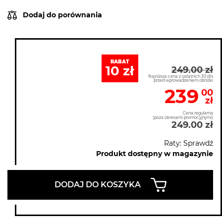
Dodaj do porównania
RABAT
10 zł
249.00 zł
Najniższa cena z ostatnich 30 dni
przed wprowadzeniem obniżki
239
00
zł
Cena regularna
(poza okresami promocyjnymi)
249.00 zł
Raty: Sprawdź
Produkt dostępny w magazynie
DODAJ DO KOSZYKA