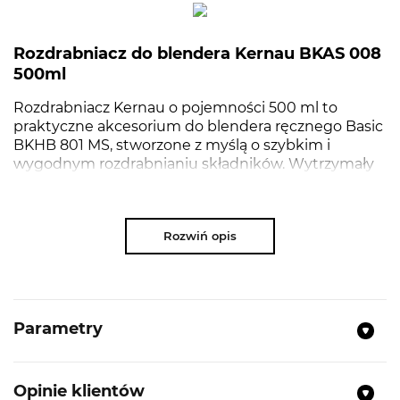
Rozdrabniacz do blendera Kernau BKAS 008
500ml
Rozdrabniacz Kernau o pojemności 500 ml to
praktyczne akcesorium do blendera ręcznego Basic
BKHB 801 MS, stworzone z myślą o szybkim i
wygodnym rozdrabnianiu składników. Wytrzymały
pojemnik z tworzywa sztucznego oraz ostre ostrza
ze stali nierdzewnej zapewniają efektywne siekanie
warzyw, ziół, orzechów czy owoców. Przezroczysty
Rozwiń opis
korpus umożliwia stałą kontrolę nad stopniem
rozdrobnienia, a kompaktowe wymiary gwarantują
wygodę przechowywania. Prosta konstrukcja
sprawia, że rozdrabniacz jest łatwy w obsłudze i
czyszczeniu, co czyni go idealnym wyborem do
Parametry
codziennego gotowania. Kompatybilność wyłącznie
z blenderem Kernau BKHB 801 MS zapewnia pełną
funkcjonalność i bezpieczeństwo użytkowania.
Opinie klientów