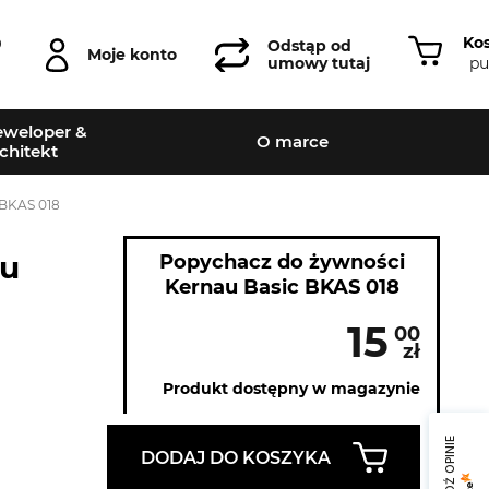
Ko
0
Odstąp od
Moje konto
pu
umowy tutaj
weloper &
O marce
chitekt
 BKAS 018
au
Popychacz do żywności
Kernau Basic BKAS 018
15
00
zł
Produkt dostępny w magazynie
SPRAWDŹ OPINIE
DODAJ DO KOSZYKA