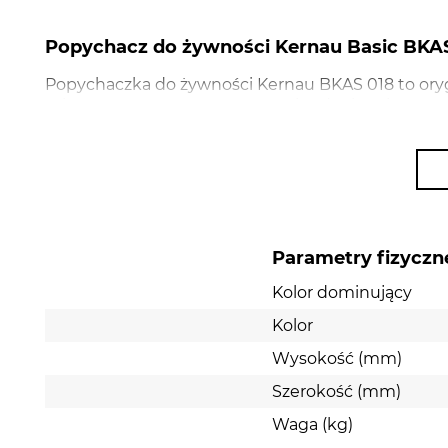
Popychacz do żywności Kernau Basic BKA
Popychaczka do żywności Kernau BKAS 018 to ory
mięsa Kernau BKMG 131 MW. Jej zadaniem jest usp
przesuwanie składników w kierunku mechanizmu tną
wygodniejsze, szybsze i zdecydowanie bardziej b
Parametry fizyczn
Kolor dominujący
Kolor
Wysokość (mm)
Szerokość (mm)
Waga (kg)