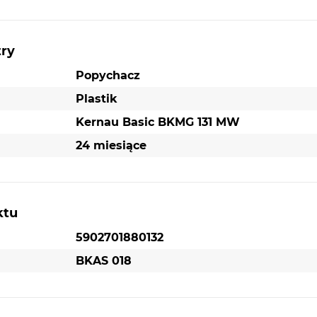
Waga brutto:
0,056 kg
try
Popychacz
a
Plastik
ne,
Kernau Basic BKMG 131 MW
ej
24 miesiące
–
dzowny
rawia
ktu
5902701880132
Oryginalne akcesorium Kernau – gwaranc
BKAS 018
kompatybilności
Dzięki temu, że popychaczka została stworzona