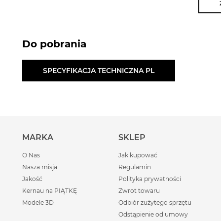
Do pobrania
SPECYFIKACJA TECHNICZNA PL
MARKA
SKLEP
O Nas
Jak kupować
Nasza misja
Regulamin
Jakość
Polityka prywatności
Kernau na PIĄTKĘ
Zwrot towaru
Modele 3D
Odbiór zużytego sprzętu
Odstąpienie od umowy