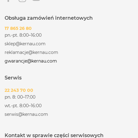
Trwałość i higiena
Stal nierdzewna, z której wykonano sitko, jest
Obsługa zamówień internetowych
odporna na rdzewienie, działanie kwasów i wysokie
17 865 26 80
temperatury. Gładka powierzchnia ułatwia
pn.-pt. 8:00–16:00
czyszczenie po każdym użyciu, co przekłada się na
wysoki poziom higieny i komfort użytkowania. To
sklep@kernau.com
rozwiązanie, które sprawdzi się zarówno przy
reklamacje@kernau.com
codziennym użytkowaniu, jak i podczas większych
gwarancje@kernau.com
domowych przetworów.
Serwis
22 243 70 00
pn. 8: 00–17:00
wt.-pt. 8:00–16:00
serwis@kernau.com
Kontakt w sprawie części serwisowych