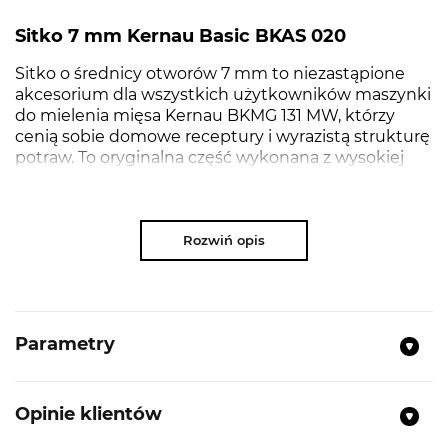
Sitko 7 mm Kernau Basic BKAS 020
Sitko o średnicy otworów 7 mm to niezastąpione
akcesorium dla wszystkich użytkowników maszynki
do mielenia mięsa Kernau BKMG 131 MW, którzy
cenią sobie domowe receptury i wyrazistą strukturę
potraw. To oryginalna część wykonana z wysokiej
jakości stali nierdzewnej, która zapewnia trwałość,
odporność na uszkodzenia oraz bezpieczny kontakt
z żywnością.
Rozwiń opis
NAJWAŻNIEJSZE PARAMETRY
Parametry
Kolor:
Inox
Materiał:
Stal nierdzewna
Opinie klientów
Kompatybilność z:
BKMG 131 MW