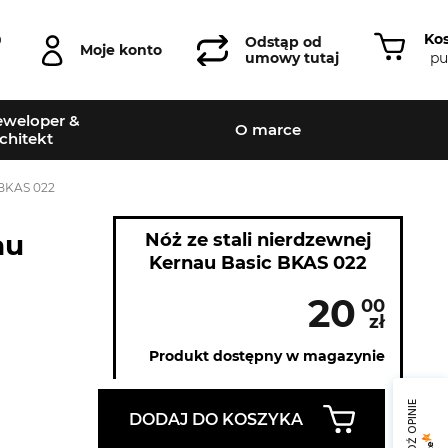
Ko
0
Odstąp od
Moje konto
pu
umowy tutaj
weloper &
O marce
chitekt
 BKAS 022
au
Nóż ze stali nierdzewnej
Kernau Basic BKAS 022
20
00
zł
Produkt dostępny w magazynie
SPRAWDŹ OPINIE
DODAJ DO KOSZYKA