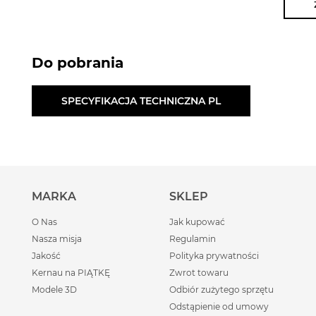
Do pobrania
SPECYFIKACJA TECHNICZNA PL
MARKA
SKLEP
O Nas
Jak kupować
Nasza misja
Regulamin
Jakość
Polityka prywatności
Kernau na PIĄTKĘ
Zwrot towaru
Modele 3D
Odbiór zużytego sprzętu
Odstąpienie od umowy