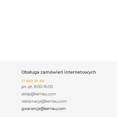
ie
cicho i
Obsługa zamówień internetowych
17 865 26 80
pn.-pt. 8:00–16:00
sklep@kernau.com
reklamacje@kernau.com
gwarancje@kernau.com