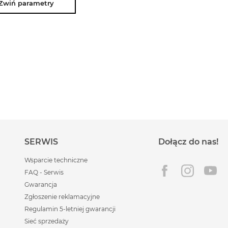
Kernau, masz pewność, że Twoje urządzenie będz
Zwiń parametry
działać dokładnie tak, jak powinno – niezawodnie, 
skutecznie.
SERWIS
Dołącz do nas!
Wsparcie techniczne
FAQ - Serwis
Gwarancja
Zgłoszenie reklamacyjne
Regulamin 5-letniej gwarancji
Sieć sprzedaży