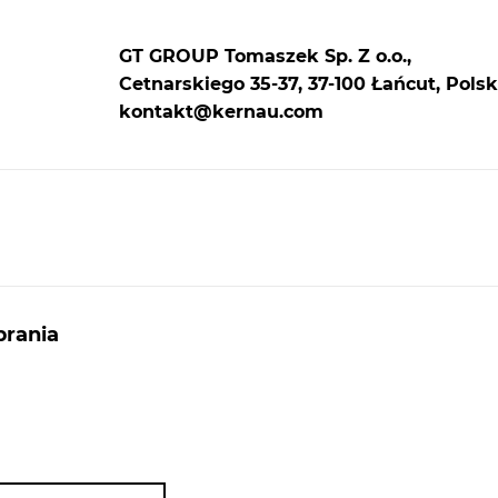
produkty spożywcze, ostrze działa szybko i precyz
ułatwiając codzienną pracę w kuchni.
GT GROUP Tomaszek Sp. Z o.o.,
Cetnarskiego 35-37, 37-100 Łańcut, Polsk
kontakt@kernau.com
pić –
tóra
zy inne
jnie,
rania
Kompatybilność z maszynką Kernau
Nóż został zaprojektowany specjalnie dla modelu
BKMG 131 MW, co zapewnia idealne dopasowanie 
prosty montaż. Wybierając oryginalny komponen