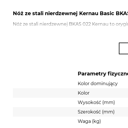
Nóż ze stali nierdzewnej Kernau Basic BKA
Nóż ze stali nierdzewnej BKAS 022 Kernau to oryg
mięsa Kernau BKMG 131 MW. Wykonany z trwałego i
precyzyjne mielenie nawet twardszych składników
wydajność urządzenia. Łatwy w montażu, higienicz
dotychczasowy nóż straci ostrość lub ulegnie zuży
Parametry fizyczn
Kolor dominujący
Kolor
Wysokość (mm)
Szerokość (mm)
Waga (kg)