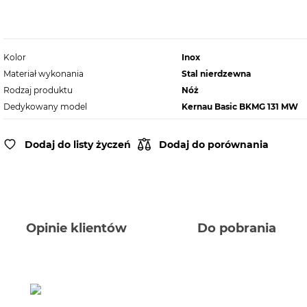
Kolor
Inox
Materiał wykonania
Stal nierdzewna
Rodzaj produktu
Nóż
Dedykowany model
Kernau Basic BKMG 131 MW
Dodaj do listy życzeń
Dodaj do porównania
Opinie klientów
Do pobrania