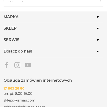
Witosa 1
32-410 Dobczyce
Sprawdź godziny otwarcia
MARKA
Max Elektro Domart - Gdów
SKLEP
Myślenicka 23
32-420 Gdów
SERWIS
Sprawdź godziny otwarcia
Dołącz do nas!
MaxElektro Surma - Jabłonka
Sobieskiego 7
34-480 Jabłonka
Sprawdź godziny otwarcia
MaxElektro Telmar - Jawiszowice
Obsługa zamówień internetowych
Turystyczna 51
17 865 26 80
32-626 Jawiszowice
pn.-pt. 8:00–16:00
Sprawdź godziny otwarcia
sklep@kernau.com
reklamacje@kernau.com