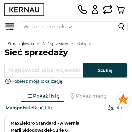
MENU
Strona główna
Sieć sprzedaży
Małopolskie
Sieć sprzedaży
Szukaj
Pobierz moją lokalizację
Pokaż listę
Pokaż mapę
Małopolskie
Usuń filtr
Filtr
MaxElektro Standard - Alwernia
Marii Skłodowskiej-Curie 6