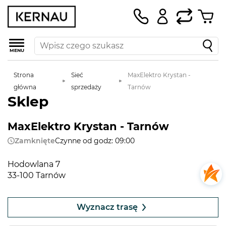
MENU
Strona
Sieć
MaxElektro Krystan -
główna
sprzedaży
Tarnów
Sklep
MaxElektro Krystan - Tarnów
Zamknięte
Czynne od godz: 09:00
Hodowlana 7
33-100 Tarnów
Leaflet
|
©
OpenStreetMap
contributors
+
Wyznacz trasę
−