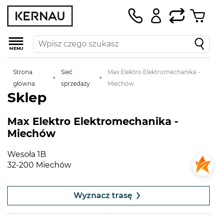
MENU
Strona
Sieć
Max Elektro Elektromechanika -
główna
sprzedaży
Miechów
Sklep
Max Elektro Elektromechanika -
Miechów
Wesoła 1B
32-200 Miechów
Leaflet
|
©
OpenStreetMap
contributors
+
Wyznacz trasę
−