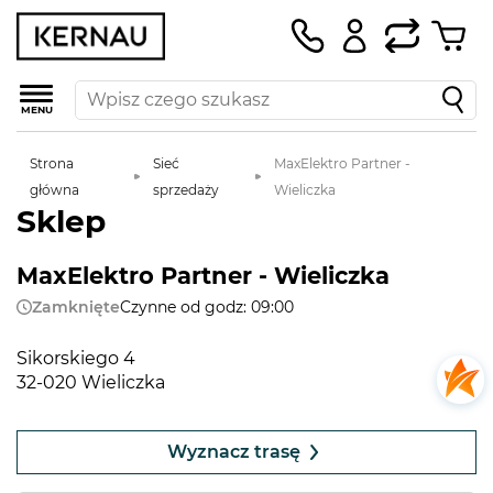
MENU
Strona
Sieć
MaxElektro Partner -
główna
sprzedaży
Wieliczka
Sklep
MaxElektro Partner - Wieliczka
Zamknięte
Czynne od godz: 09:00
Sikorskiego 4
32-020 Wieliczka
Leaflet
|
©
OpenStreetMap
contributors
+
Wyznacz trasę
−