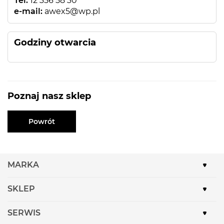
Tel:
12 356 58 30
e-mail:
awex5@wp.pl
Godziny otwarcia
Poznaj nasz sklep
Powrót
MARKA
SKLEP
SERWIS