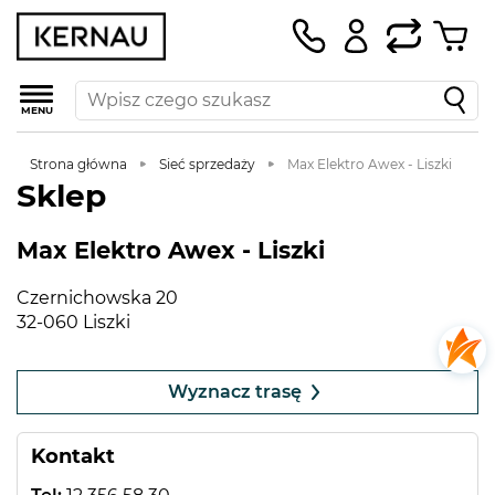
MENU
Strona główna
Sieć sprzedaży
Max Elektro Awex - Liszki
Sklep
Max Elektro Awex - Liszki
Czernichowska 20
32-060 Liszki
Leaflet
|
©
OpenStreetMap
contributors
+
Wyznacz trasę
−
Kontakt