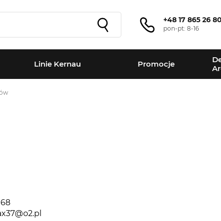
+48 17 865 26 8
pon-pt: 8-16
De
Linie Kernau
Promocje
Ar
ków
+
−
 68
x37@o2.pl