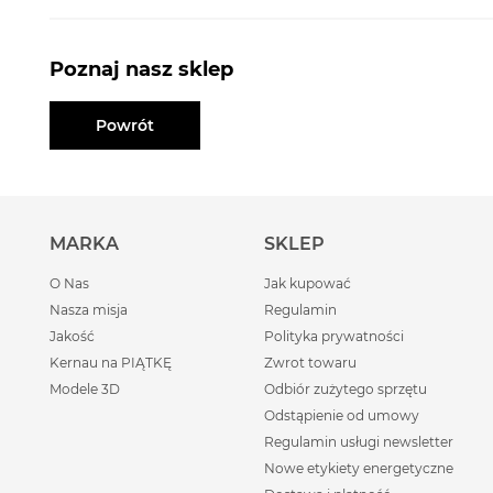
Poznaj nasz sklep
Powrót
MARKA
SKLEP
O Nas
Jak kupować
Nasza misja
Regulamin
Jakość
Polityka prywatności
Kernau na PIĄTKĘ
Zwrot towaru
Modele 3D
Odbiór zużytego sprzętu
Odstąpienie od umowy
Regulamin usługi newsletter
Nowe etykiety energetyczne