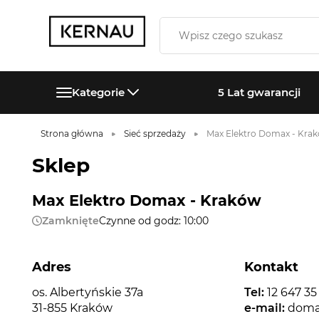
Kategorie
5 Lat gwarancji
Strona główna
Sieć sprzedaży
Max Elektro Domax - Kra
Sklep
Max Elektro Domax - Kraków
Zamknięte
Czynne od godz: 10:00
Adres
Kontakt
os. Albertyńskie 37a
Tel:
12 647 35
31-855 Kraków
e-mail:
doma