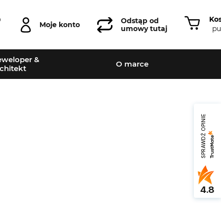
Ko
0
Odstąp od
Moje konto
pu
umowy tutaj
weloper &
O marce
chitekt
SPRAWDŹ OPINIE
Leaflet
|
©
OpenStreetMap
contributors
4.8