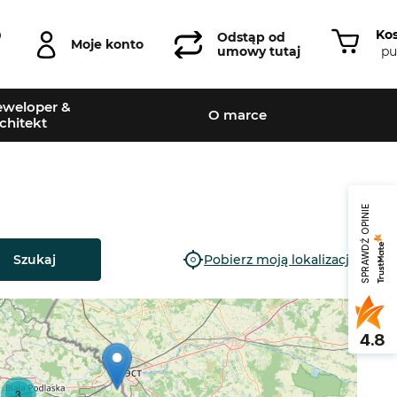
Ko
0
Odstąp od
Moje konto
pu
umowy tutaj
weloper &
O marce
chitekt
SPRAWDŹ OPINIE
Szukaj
Pobierz moją lokalizację
4.8
3