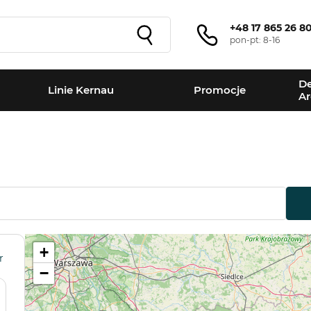
+48 17 865 26 8
pon-pt: 8-16
De
Linie Kernau
Promocje
Ar
+
r
−