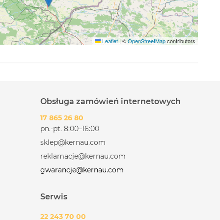
Leaflet
|
©
OpenStreetMap
contributors
Obsługa zamówień internetowych
17 865 26 80
pn.-pt. 8:00–16:00
sklep@kernau.com
reklamacje@kernau.com
gwarancje@kernau.com
Serwis
22 243 70 00