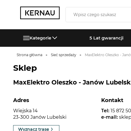
Kategorie
5 Lat gwarancji
Strona główna
Sieć sprzedaży
MaxElektro Oleszko - Janó
Sklep
MaxElektro Oleszko - Janów Lubelski
Adres
Kontakt
Wiejska 14
Tel:
15 872 50
23-300 Janów Lubelski
e-mail:
skle
Wyznacz trasę