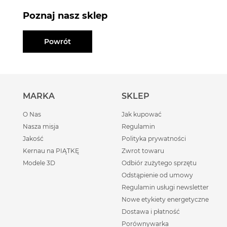
Poznaj nasz sklep
Powrót
MARKA
SKLEP
O Nas
Jak kupować
Nasza misja
Regulamin
Jakość
Polityka prywatności
Kernau na PIĄTKĘ
Zwrot towaru
Modele 3D
Odbiór zużytego sprzętu
Odstąpienie od umowy
Regulamin usługi newsletter
Nowe etykiety energetyczne
Dostawa i płatność
Porównywarka