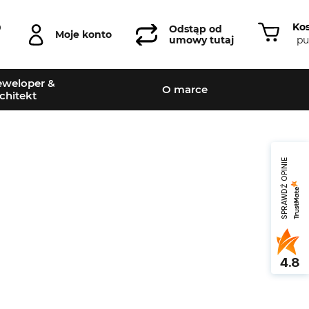
Ko
0
Odstąp od
Moje konto
pu
umowy tutaj
weloper &
O marce
chitekt
SPRAWDŹ OPINIE
Leaflet
|
©
OpenStreetMap
contributors
4.8