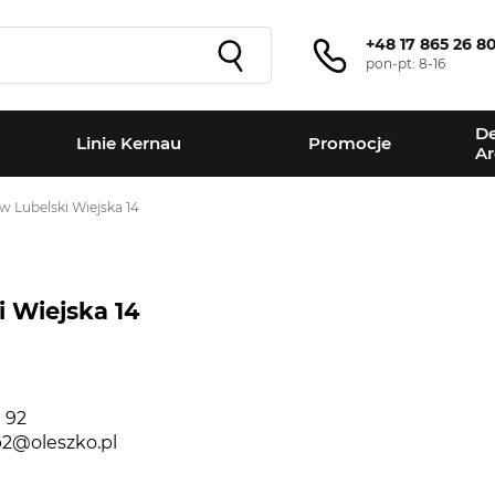
+48 17 865 26 8
pon-pt: 8-16
De
Linie Kernau
Promocje
Ar
w Lubelski Wiejska 14
 Wiejska 14
+
−
 92
p2@oleszko.pl