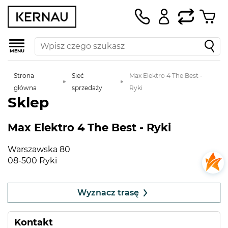
MENU
Strona
Sieć
Max Elektro 4 The Best -
główna
sprzedaży
Ryki
Sklep
Max Elektro 4 The Best - Ryki
Warszawska 80
08-500 Ryki
Leaflet
|
©
OpenStreetMap
contributors
+
Wyznacz trasę
−
Kontakt