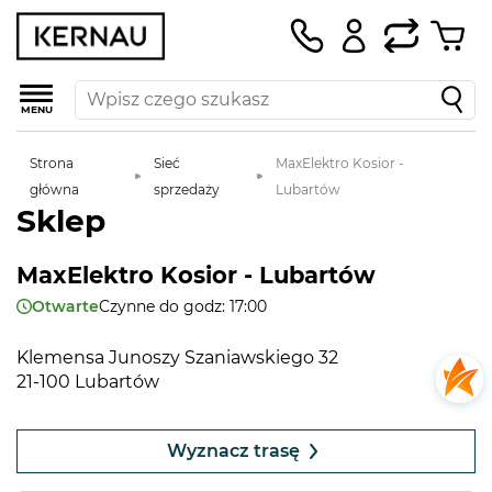
MENU
Strona
Sieć
MaxElektro Kosior -
główna
sprzedaży
Lubartów
Sklep
MaxElektro Kosior - Lubartów
Otwarte
Czynne do godz: 17:00
Klemensa Junoszy Szaniawskiego 32
21-100 Lubartów
Leaflet
|
©
OpenStreetMap
contributors
+
Wyznacz trasę
−