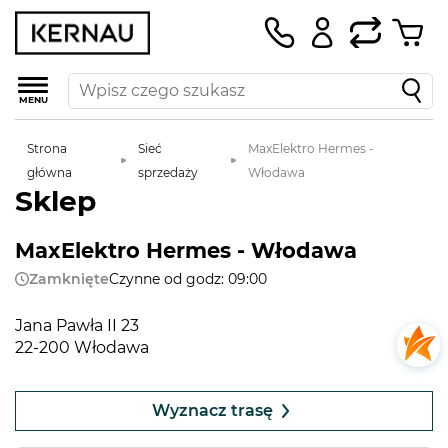
MENU
Strona
Sieć
MaxElektro Hermes -
główna
sprzedaży
Włodawa
Sklep
MaxElektro Hermes - Włodawa
Zamknięte
Czynne od godz: 09:00
Jana Pawła II 23
22-200 Włodawa
Leaflet
|
©
OpenStreetMap
contributors
+
Wyznacz trasę
−