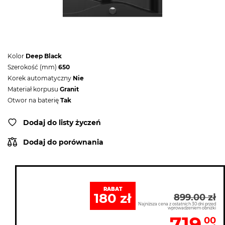
Kolor
Deep Black
Szerokość (mm)
650
Korek automatyczny
Nie
Materiał korpusu
Granit
Otwor na baterię
Tak
Dodaj do listy życzeń
Dodaj do porównania
RABAT
180 zł
899.00 zł
Najniższa cena z ostatnich 30 dni przed
wprowadzeniem obniżki
719
00