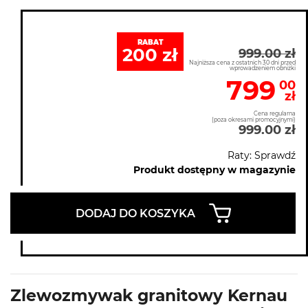
RABAT
200 zł
999.00 zł
Najniższa cena z ostatnich 30 dni przed
wprowadzeniem obniżki
799
00
zł
Cena regularna
(poza okresami promocyjnymi)
999.00 zł
Raty: Sprawdź
Produkt dostępny w magazynie
DODAJ DO KOSZYKA
Zlewozmywak granitowy Kernau