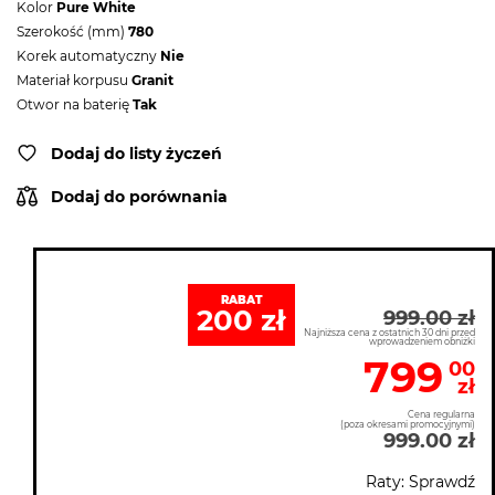
Kolor
Pure White
Szerokość (mm)
780
Korek automatyczny
Nie
Materiał korpusu
Granit
Otwor na baterię
Tak
Dodaj do listy życzeń
Dodaj do porównania
RABAT
200 zł
999.00 zł
Najniższa cena z ostatnich 30 dni przed
wprowadzeniem obniżki
799
00
zł
Cena regularna
(poza okresami promocyjnymi)
999.00 zł
Raty: Sprawdź