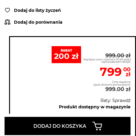
Dodaj do listy życzeń
Dodaj do porównania
RABAT
200 zł
999.00 zł
Najniższa cena z ostatnich 30 dni przed
wprowadzeniem obniżki
799
00
zł
Cena regularna
(poza okresami promocyjnymi)
999.00 zł
Raty: Sprawdź
Produkt dostępny w magazynie
DODAJ DO KOSZYKA