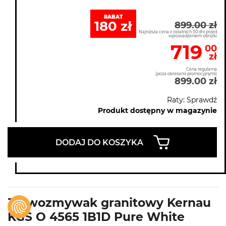
RABAT
180 zł
899.00 zł
Najniższa cena z ostatnich 30 dni przed
wprowadzeniem obniżki
719
00
zł
Cena regularna
(poza okresami promocyjnymi)
899.00 zł
Raty: Sprawdź
Produkt dostępny w magazynie
DODAJ DO KOSZYKA
Zlewozmywak granitowy Kernau
KGS O 4565 1B1D Pure White