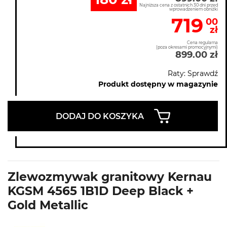
Najniższa cena z ostatnich 30 dni przed
wprowadzeniem obniżki
719
00
zł
Cena regularna
(poza okresami promocyjnymi)
899.00 zł
Raty: Sprawdź
Produkt dostępny w magazynie
DODAJ DO KOSZYKA
Zlewozmywak granitowy Kernau
KGSM 4565 1B1D Deep Black +
Gold Metallic