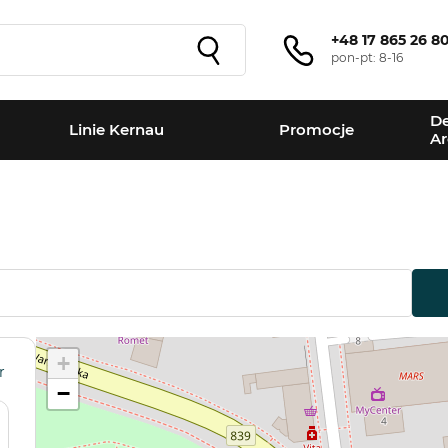
+48 17 865 26 8
pon-pt: 8-16
De
Linie Kernau
Promocje
Ar
+
r
−