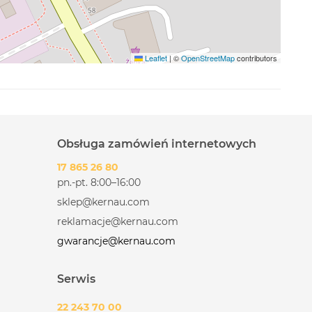
Leaflet
|
©
OpenStreetMap
contributors
Obsługa zamówień internetowych
17 865 26 80
pn.-pt. 8:00–16:00
sklep@kernau.com
reklamacje@kernau.com
gwarancje@kernau.com
Serwis
22 243 70 00