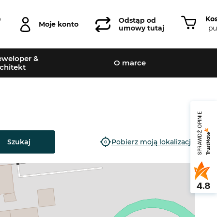
Ko
0
Odstąp od
Moje konto
pu
umowy tutaj
weloper &
O marce
chitekt
SPRAWDŹ OPINIE
Szukaj
Pobierz moją lokalizację
4.8