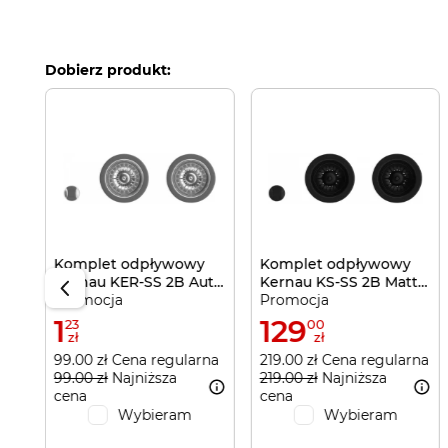
Dobierz produkt:
se
Komplet odpływowy
Komplet odpływowy
Kernau KER-SS 2B Aut
Kernau KS-SS 2B Matt
Promocja
Promocja
Silver
Black
1
129
23
00
zł
zł
99.00 zł Cena regularna
219.00 zł Cena regularna
99.00 zł
Najniższa
219.00 zł
Najniższa
cena
cena
Wybieram
Wybieram