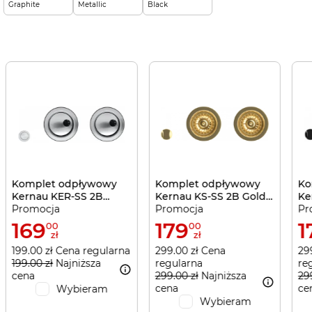
Graphite
Metallic
Black
Komplet odpływowy
Komplet odpływowy
Ko
Kernau KER-SS 2B
Kernau KS-SS 2B Gold
Ke
Promocja
Promocja
Pr
Pneumatic
Nano
Me
169
179
1
00
00
zł
zł
199.00 zł Cena regularna
299.00 zł Cena
29
199.00 zł
Najniższa
regularna
re
cena
299.00 zł
Najniższa
29
cena
ce
Wybieram
Wybieram