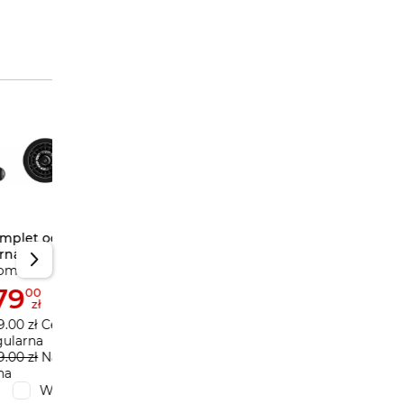
Komplet odpływowy
Kernau KS-SS 2B Rose
Promocja
Copper Nano
179
00
zł
299.00 zł Cena
regularna
299.00 zł
Najniższa
cena
mplet odpływowy
Komple
Wybieram
rnau KS-SS 2B Gun
Kernau 
omocja
Promoc
tal Nano
Silver
79
1
00
23
zł
zł
9.00 zł Cena
99.00 z
gularna
99.00 zł
9.00 zł
Najniższa
cena
na
Wybieram