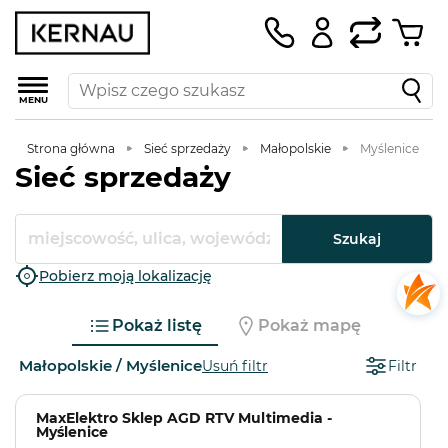
MENU
Strona główna
Sieć sprzedaży
Małopolskie
Myślenice
Sieć sprzedaży
Szukaj
Pobierz moją lokalizację
Pokaż listę
Pokaż mapę
Małopolskie / Myślenice
Usuń filtr
Filtr
MaxElektro Sklep AGD RTV Multimedia -
Myślenice