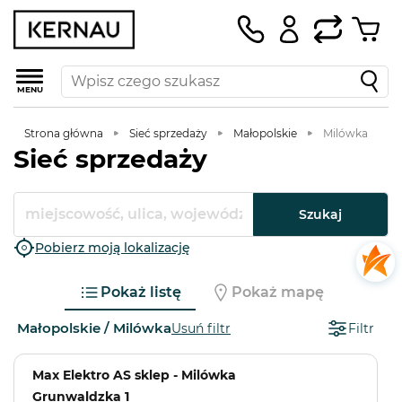
MENU
Strona główna
Sieć sprzedaży
Małopolskie
Milówka
Sieć sprzedaży
Szukaj
Pobierz moją lokalizację
Pokaż listę
Pokaż mapę
Małopolskie / Milówka
Usuń filtr
Filtr
Max Elektro AS sklep - Milówka
Grunwaldzka 1