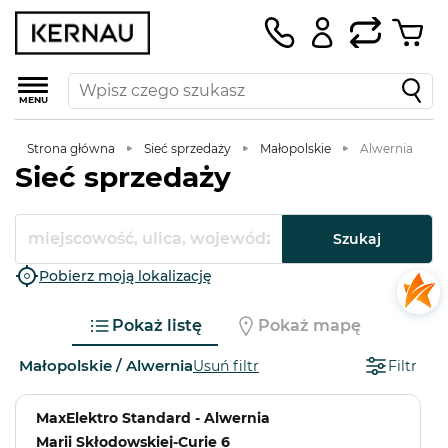
MENU
Strona główna
Sieć sprzedaży
Małopolskie
Alwernia
Sieć sprzedaży
Szukaj
Pobierz moją lokalizację
Pokaż listę
Pokaż mapę
Małopolskie / Alwernia
Usuń filtr
Filtr
MaxElektro Standard - Alwernia
Marii Skłodowskiej-Curie 6