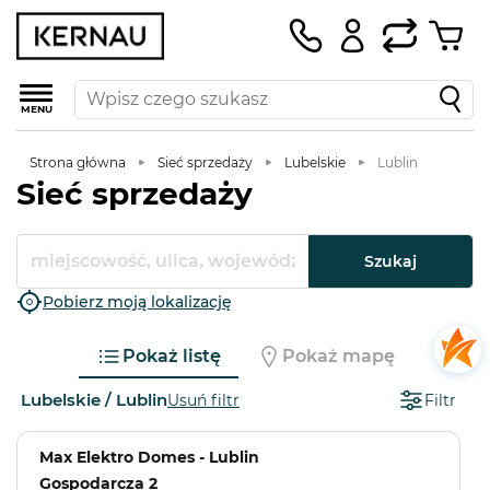
MENU
Strona główna
Sieć sprzedaży
Lubelskie
Lublin
Sieć sprzedaży
Szukaj
Pobierz moją lokalizację
Pokaż listę
Pokaż mapę
Lubelskie / Lublin
Usuń filtr
Filtr
Max Elektro Domes - Lublin
Gospodarcza 2