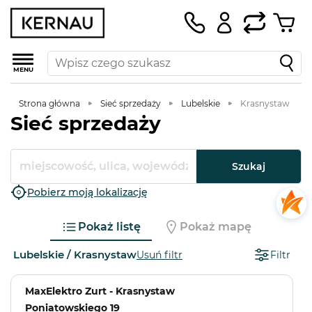
MENU
Strona główna
Sieć sprzedaży
Lubelskie
Krasnystaw
Sieć sprzedaży
Szukaj
Pobierz moją lokalizację
Pokaż listę
Pokaż mapę
Lubelskie / Krasnystaw
Usuń filtr
Filtr
MaxElektro Zurt - Krasnystaw
Poniatowskiego 19