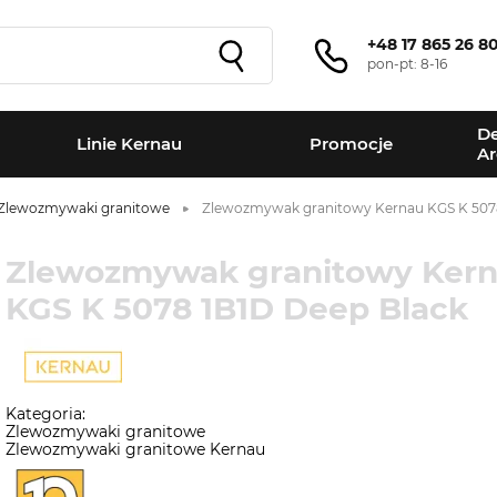
+48 17 865 26 8
pon-pt: 8-16
De
Linie Kernau
Promocje
Ar
Zlewozmywaki granitowe
Zlewozmywak granitowy Kernau KGS K 5078
Zlewozmywak granitowy Ker
KGS K 5078 1B1D Deep Black
Kategoria:
Zlewozmywaki granitowe
Zlewozmywaki granitowe Kernau