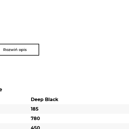
Rozwiń opis
e
Deep Black
185
780
450