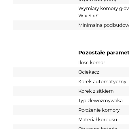
Wymiary komory głó
W x S x G
Minimalna podbudow
Pozostałe parame
Ilość komór
Ociekacz
Korek automatyczny
Korek z sitkiem
Typ zlewozmywaka
Położenie komory
Materiał korpusu