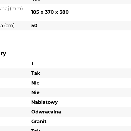
wnej (mm)
185 x 370 x 380
a (cm)
50
try
1
Tak
Nie
Nie
Nablatowy
Odwracalna
Granit