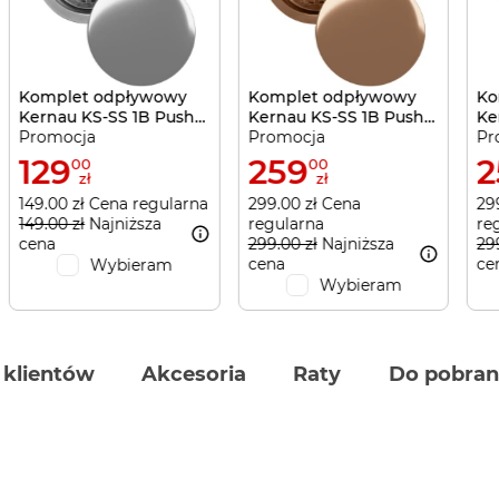
Komplet odpływowy
Komplet odpływowy
Ko
Kernau KS-SS 1B Push-
Kernau KS-SS 1B Push-
Ke
Promocja
Promocja
Pr
Push Silver
Push Copper
Pu
129
259
2
00
00
zł
zł
149.00 zł Cena regularna
299.00 zł Cena
29
149.00 zł
Najniższa
regularna
re
cena
299.00 zł
Najniższa
29
cena
ce
Wybieram
Wybieram
 klientów
Akcesoria
Raty
Do pobran