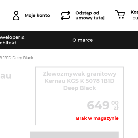
Ko
0
Odstąp od
Moje konto
pu
umowy tutaj
weloper &
O marce
chitekt
 1B1D Deep Black
nau
Zlewozmywak granitowy
Kernau KGS K 5078 1B1D
Deep Black
649
00
zł
Brak w magazynie