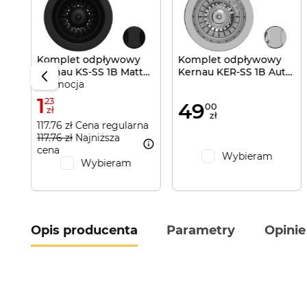
rna
Komplet odpływowy
Komplet odpływowy
Kernau KS-SS 1B Matt
Kernau KER-SS 1B Aut
Promocja
Black
Silver
1
23
49
00
zł
zł
117.76 zł Cena regularna
117.76 zł
Najniższa
cena
Wybieram
Wybieram
Opis producenta
Parametry
Opinie