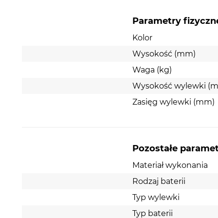
W baterii zamontowano
perlator
Parametry fizyczn
, który pozwala z
postaci sitka. Napowietrza on wodę, dając złudzen
Kolor
mniejszy, co przekłada się na oszczędność wody. 
Wysokość (mm)
czemu nie rozpryskuje się ona na boki w trakcie z
Waga (kg)
Wysokość wylewki (
Zasięg wylewki (mm)
Pozostałe parame
Materiał wykonania
Rodzaj baterii
Typ wylewki
Typ baterii