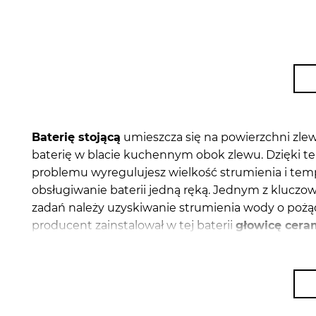
Baterię stojącą
umieszcza się na powierzchni zl
baterię w blacie kuchennym obok zlewu. Dzięki te
problemu wyregulujesz wielkość strumienia i tem
obsługiwanie baterii jedną ręką. Jednym z kluczow
zadań należy uzyskiwanie strumienia wody o pożą
producent zainstalował w tej baterii
głowicę cera
istotne, tego typu głowica ma gładkie pierścienie,
kamienia. To z kolei zapewnia wyższą szczelność 
korzystania ze zlewu, szczególnie z dwoma komor
precyzyjnie wyczyścisz komory zlewozmywaka i łat
standardowym kranem.