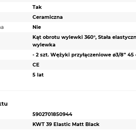
Tak
Ceramiczna
na
Nie
Kąt obrotu wylewki 360°, Stała elastycz
wylewka
- 2 szt. Wężyki przyłączeniowe ø3/8” 45
CE
5 lat
ktu
5902701850944
KWT 39 Elastic Matt Black