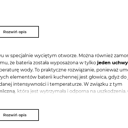
Rozwiń opis
ewu w specjalnie wyciętym otworze. Można również zam
mu, że bateria została wyposażona w tylko
jeden uchwy
peraturę wody. To praktyczne rozwiązanie, ponieważ um
ych elementów baterii kuchennej jest głowica, gdyż do 
danej intensywności i temperaturze. W związku z tym
miczną
, która jest wytrzymała i odporna na uszkodzenia.
 dzięki czemu istnieje mniejsze ryzyko osadzania się na n
systemu.
Wylewka obrotowa
zapewni większą swobodę
ami. Dzięki temu, że wylewkę można obracać w poziomie
Rozwiń opis
wo napełnisz wodą naczynia, które nie zmieściłyby się 