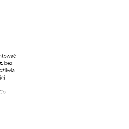
ontować
t
, bez
ożliwia
jej
 Co
ich
,
pod