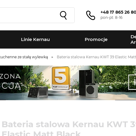
+48 17 865 26 8
pon-pt: 8-16
De
Linie Kernau
Promocje
Ar
kuchenne ze stałą wylewką
Bateria stalowa Kernau KWT 39 Elastic Matt
Bateria stalowa Kernau KWT 3
Elastic Matt Black