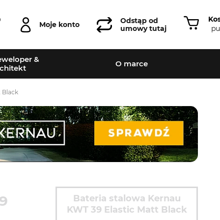
Ko
0
Odstąp od
Moje konto
pu
umowy tutaj
weloper &
O marce
chitekt
 Black
9
Bateria stalowa Kernau
KWT 39 Elastic Matt Black