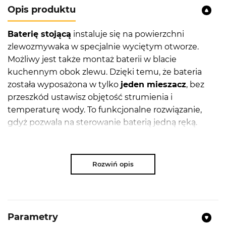
Opis produktu
Baterię stojącą
instaluje się na powierzchni
zlewozmywaka w specjalnie wyciętym otworze.
Możliwy jest także montaż baterii w blacie
kuchennym obok zlewu. Dzięki temu, że bateria
została wyposażona w tylko
jeden mieszacz
, bez
przeszkód ustawisz objętość strumienia i
temperaturę wody. To funkcjonalne rozwiązanie,
gdyż pozwala na sterowanie baterią jedną ręką.
Jednym z istotnych elementów baterii kuchennej
jest głowica, gdyż odpowiada ona za regulowanie,
dzielenie oraz mieszanie ciepłej i zimnej wody. W
Rozwiń opis
związku z tym producent zamontował w tym
produkcie
głowicę ceramiczną
, która jest trwała i
mniej narażona na uszkodzenia. Co ważne, tego
typu głowica ma gładkie pierścienie, dzięki czemu
Parametry
wolniej osadzają się na niej kamień i zabrudzenia. To