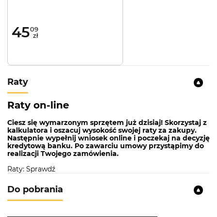
750ml
45
09
zł
Raty
Raty on-line
Ciesz się wymarzonym sprzętem już dzisiaj! Skorzystaj z
kalkulatora i oszacuj wysokość swojej raty za zakupy.
Następnie wypełnij wniosek online i poczekaj na decyzję
kredytową banku. Po zawarciu umowy przystąpimy do
realizacji Twojego zamówienia.
Raty: Sprawdź
Do pobrania