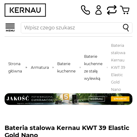
MENU
Bateria
stalowa
Baterie
Kernau
Strona
Baterie
kuchenne
Armatura
KWT 39
główna
kuchenne
ze stałą
Elastic
wylewką
Gold
Nano
Bateria stalowa Kernau KWT 39 Elastic
Gold Nano