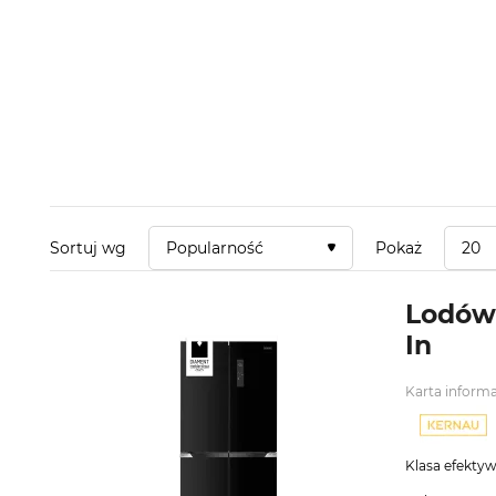
Sortuj
wg
Popularność
Pokaż
20
Lodówk
In
Karta inform
Klasa efekty