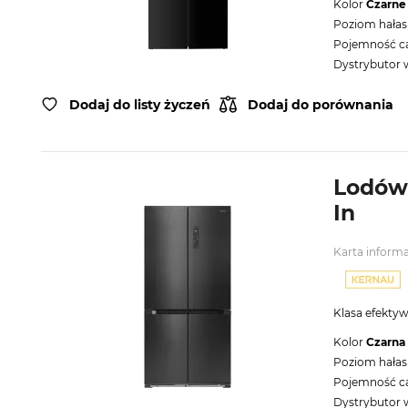
Kolor
Czarne
Poziom hałas
Pojemność cał
Dystrybutor
Dodaj do listy życzeń
Dodaj do porównania
Lodówk
In
Karta inform
Klasa efekty
Kolor
Czarna 
Poziom hałas
Pojemność cał
Dystrybutor