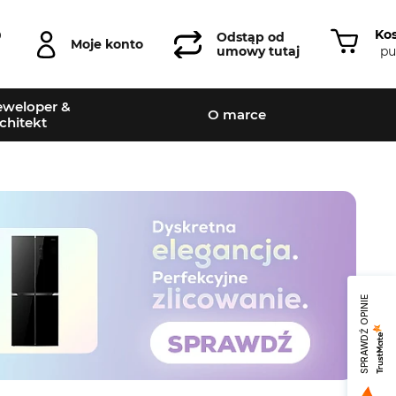
Ko
0
Odstąp od
Moje konto
pu
umowy tutaj
weloper &
O marce
chitekt
SPRAWDŹ OPINIE