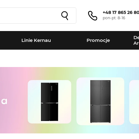
+48 17 865 26 8
pon-pt: 8-16
De
Linie Kernau
Promocje
Ar