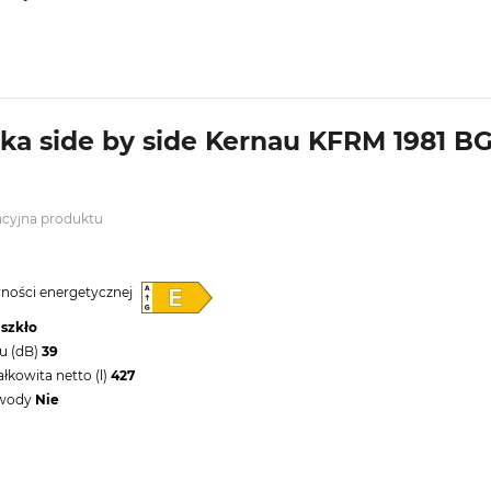
a side by side Kernau KFRM 1981 BG
acyjna produktu
wności energetycznej
 szkło
u (dB)
39
kowita netto (l)
427
 wody
Nie