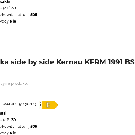
 szkło
u (dB)
39
kowita netto (l)
505
 wody
Nie
a side by side Kernau KFRM 1991 BS
acyjna produktu
wności energetycznej
stal
u (dB)
39
kowita netto (l)
505
 wody
Nie