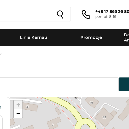
+48 17 865 26 8
pon-pt: 8-16
De
Linie Kernau
Promocje
Ar
k
+
r
−