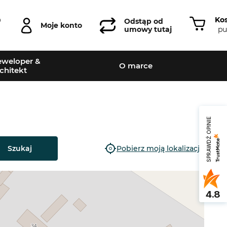
Ko
0
Odstąp od
Moje konto
pu
umowy tutaj
weloper &
O marce
chitekt
SPRAWDŹ OPINIE
Szukaj
Pobierz moją lokalizację
4.8