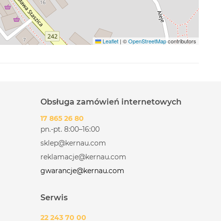
Leaflet
|
©
OpenStreetMap
contributors
Obsługa zamówień internetowych
17 865 26 80
pn.-pt. 8:00–16:00
sklep@kernau.com
reklamacje@kernau.com
gwarancje@kernau.com
Serwis
22 243 70 00