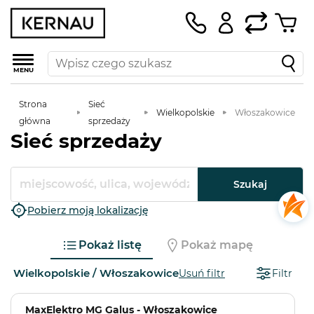
MENU
Strona
Sieć
Wielkopolskie
Włoszakowice
główna
sprzedaży
Sieć sprzedaży
Szukaj
Pobierz moją lokalizację
Pokaż listę
Pokaż mapę
Wielkopolskie / Włoszakowice
Usuń filtr
Filtr
MaxElektro MG Galus - Włoszakowice