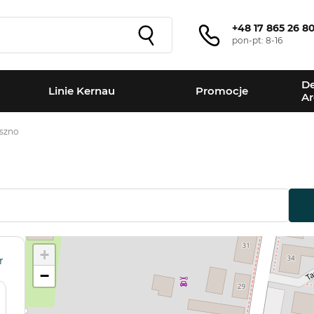
+48 17 865 26 8
pon-pt: 8-16
De
Linie Kernau
Promocje
Ar
szno
+
r
−