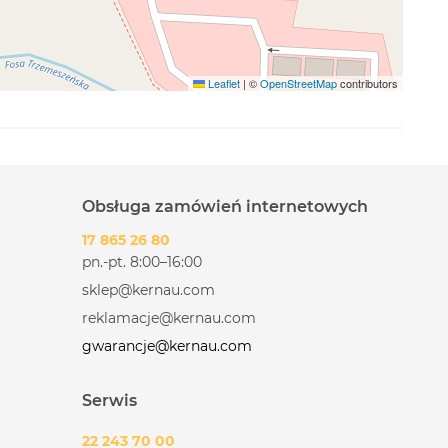
Leaflet
|
©
OpenStreetMap
contributors
Obsługa zamówień internetowych
17 865 26 80
pn.-pt. 8:00–16:00
sklep@kernau.com
reklamacje@kernau.com
gwarancje@kernau.com
Serwis
22 243 70 00