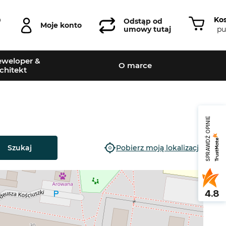
Ko
0
Odstąp od
Moje konto
pu
umowy tutaj
weloper &
O marce
chitekt
SPRAWDŹ OPINIE
Szukaj
Pobierz moją lokalizację
4.8