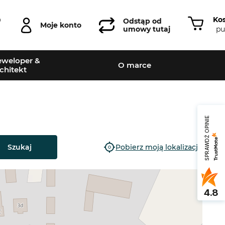
Ko
0
Odstąp od
Moje konto
pu
umowy tutaj
weloper &
O marce
chitekt
SPRAWDŹ OPINIE
Szukaj
Pobierz moją lokalizację
4.8