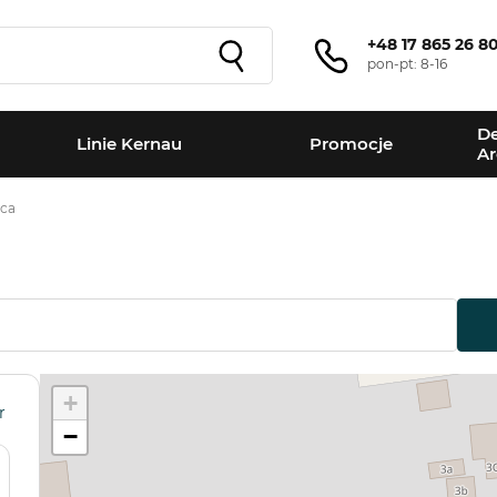
+48 17 865 26 8
pon-pt: 8-16
De
Linie Kernau
Promocje
Ar
ica
+
r
−