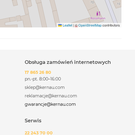
Leaflet
|
©
OpenStreetMap
contributors
Obsługa zamówień internetowych
17 865 26 80
pn.-pt. 8:00–16:00
sklep@kernau.com
reklamacje@kernau.com
gwarancje@kernau.com
Serwis
22 243 70 00