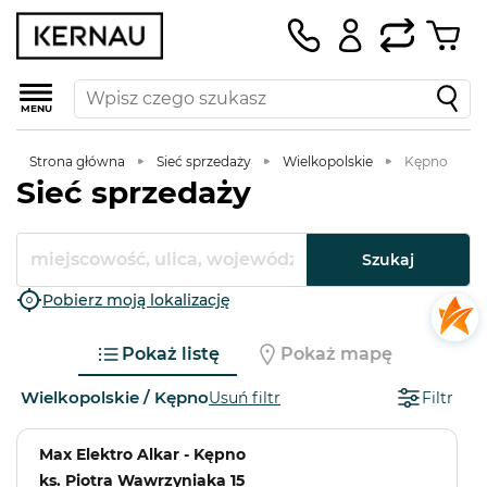
MENU
Strona główna
Sieć sprzedaży
Wielkopolskie
Kępno
Sieć sprzedaży
Szukaj
Pobierz moją lokalizację
Pokaż listę
Pokaż mapę
Wielkopolskie / Kępno
Usuń filtr
Filtr
Max Elektro Alkar - Kępno
ks. Piotra Wawrzyniaka 15