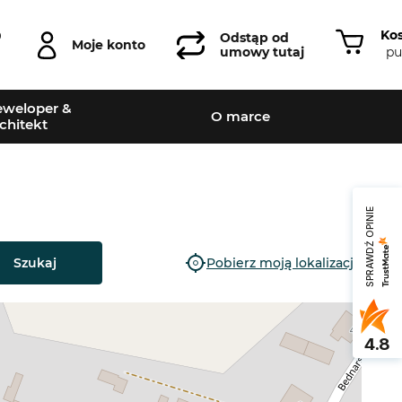
Ko
0
Odstąp od
Moje konto
pu
umowy tutaj
weloper &
O marce
chitekt
SPRAWDŹ OPINIE
Szukaj
Pobierz moją lokalizację
4.8