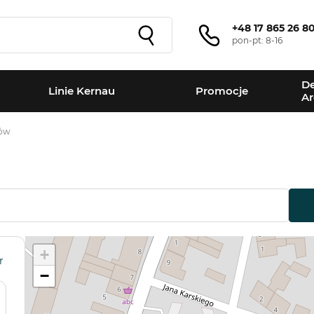
+48 17 865 26 8
pon-pt: 8-16
De
Linie Kernau
Promocje
Ar
ów
+
r
−