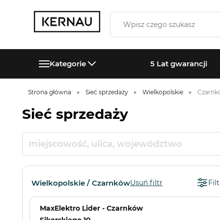
Kategorie
5 Lat gwarancji
Strona główna
Sieć sprzedaży
Wielkopolskie
Czarnk
Sieć sprzedaży
Wielkopolskie / Czarnków
Usuń filtr
Filt
MaxElektro Lider - Czarnków