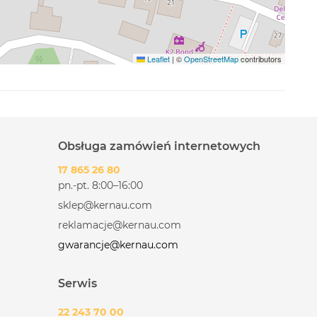
Leaflet
|
©
OpenStreetMap
contributors
Obsługa zamówień internetowych
17 865 26 80
pn.-pt. 8:00–16:00
sklep@kernau.com
reklamacje@kernau.com
gwarancje@kernau.com
Serwis
22 243 70 00