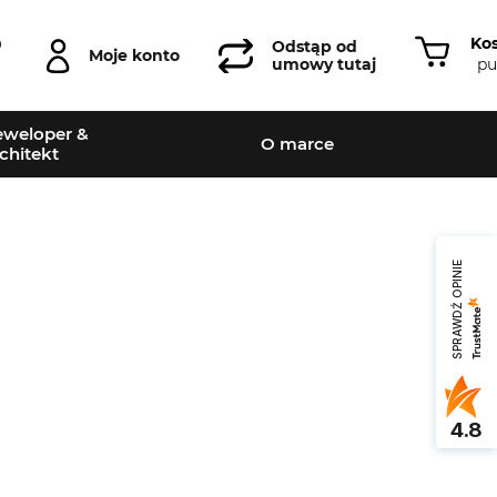
Ko
0
Odstąp od
Moje konto
pu
umowy tutaj
weloper &
O marce
chitekt
SPRAWDŹ OPINIE
Leaflet
|
©
OpenStreetMap
contributors
4.8