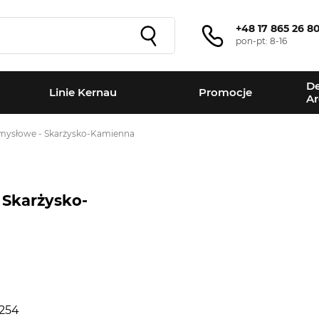
+48 17 865 26 8
pon-pt: 8-16
De
Linie Kernau
Promocje
Ar
emysłowe - Skarżysko-Kamienna
 Skarżysko-
+
−
 254