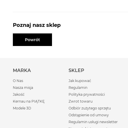
Poznaj nasz sklep
Powrót
MARKA
SKLEP
O Nas
Jak kupować
Nasza misja
Regulamin
Jakość
Polityka prywatności
Kernau na PIĄTKĘ
Zwrot towaru
Modele 3D
Odbiór zużytego sprzętu
Odstąpienie od umowy
Regulamin usługi newsletter