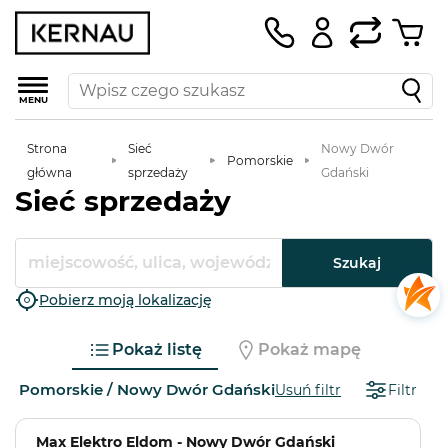
MENU
Strona
Sieć
Nowy Dwór
Pomorskie
główna
sprzedaży
Gdański
Sieć sprzedaży
Szukaj
Pobierz moją lokalizację
Pokaż listę
Pokaż mapę
Pomorskie / Nowy Dwór Gdański
Usuń filtr
Filtr
Max Elektro Eldom - Nowy Dwór Gdański