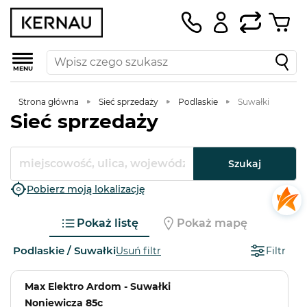
MENU
Strona główna
Sieć sprzedaży
Podlaskie
Suwałki
Sieć sprzedaży
Szukaj
Pobierz moją lokalizację
Pokaż listę
Pokaż mapę
Podlaskie / Suwałki
Usuń filtr
Filtr
Max Elektro Ardom - Suwałki
Noniewicza 85c