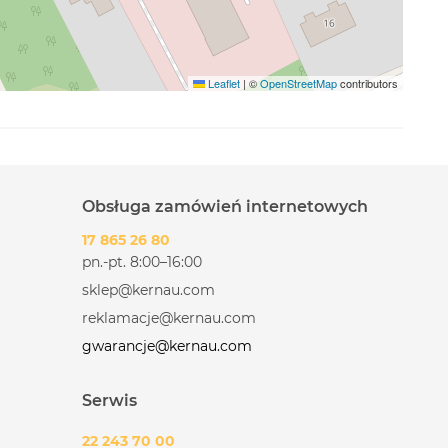
Leaflet
|
©
OpenStreetMap
contributors
Obsługa zamówień internetowych
17 865 26 80
pn.-pt. 8:00–16:00
sklep@kernau.com
reklamacje@kernau.com
gwarancje@kernau.com
Serwis
22 243 70 00