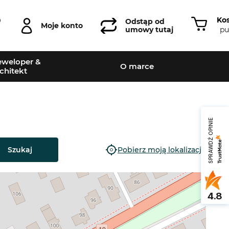
Ko
0
Odstąp od
Moje konto
pu
umowy tutaj
weloper &
O marce
chitekt
SPRAWDŹ OPINIE
Szukaj
Pobierz moją lokalizację
4.8