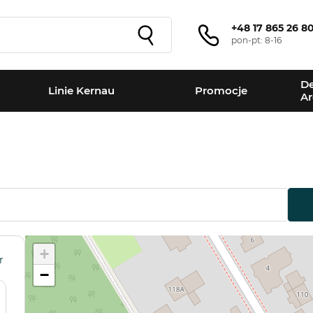
+48 17 865 26 8
pon-pt: 8-16
De
Linie Kernau
Promocje
Ar
+
r
−