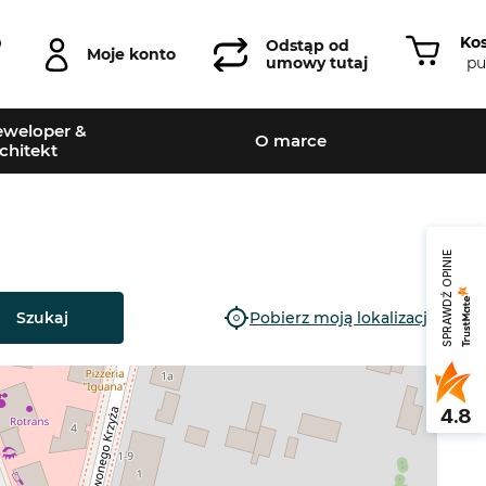
Ko
0
Odstąp od
Moje konto
pu
umowy tutaj
weloper &
O marce
chitekt
SPRAWDŹ OPINIE
Szukaj
Pobierz moją lokalizację
4.8