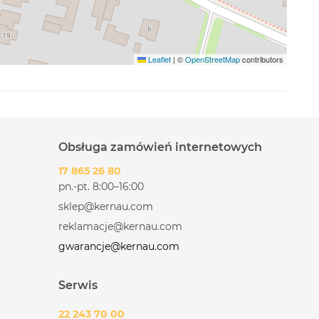
Leaflet
|
©
OpenStreetMap
contributors
Obsługa zamówień internetowych
17 865 26 80
pn.-pt. 8:00–16:00
sklep@kernau.com
reklamacje@kernau.com
gwarancje@kernau.com
Serwis
22 243 70 00