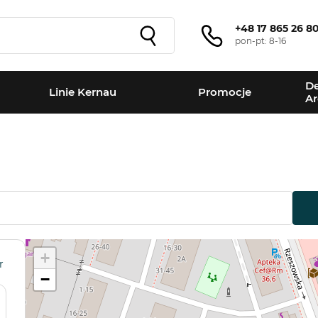
+48 17 865 26 8
pon-pt: 8-16
De
Linie Kernau
Promocje
Ar
+
r
−