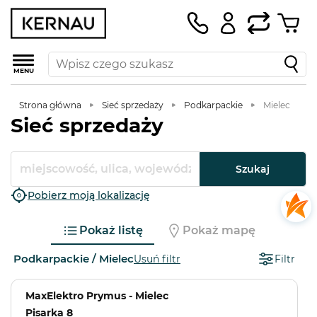
MENU
Strona główna
Sieć sprzedaży
Podkarpackie
Mielec
Sieć sprzedaży
Szukaj
Pobierz moją lokalizację
Pokaż listę
Pokaż mapę
Podkarpackie / Mielec
Usuń filtr
Filtr
MaxElektro Prymus - Mielec
Pisarka 8