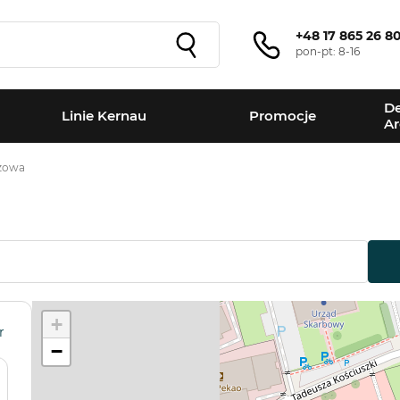
+48 17 865 26 8
pon-pt: 8-16
De
Linie Kernau
Promocje
Ar
zowa
+
r
−