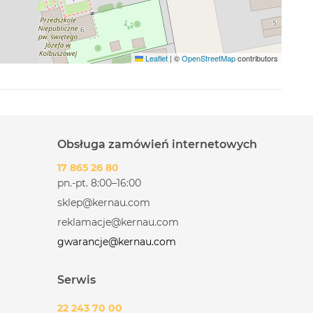
Leaflet
|
©
OpenStreetMap
contributors
Obsługa zamówień internetowych
17 865 26 80
pn.-pt. 8:00–16:00
sklep@kernau.com
reklamacje@kernau.com
gwarancje@kernau.com
Serwis
22 243 70 00