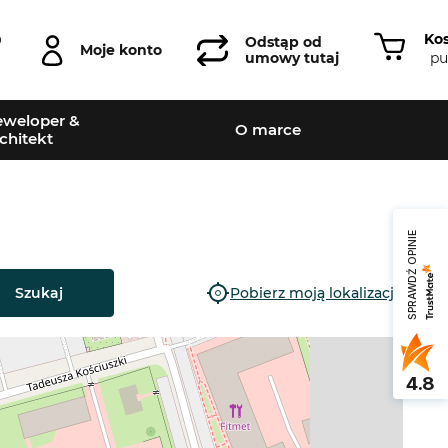
Ko
0
Odstąp od
Moje konto
pu
umowy tutaj
weloper &
O marce
chitekt
SPRAWDŹ OPINIE
Szukaj
Pobierz moją lokalizację
4.8