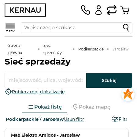
MENU
Strona
Sieć
Podkarpackie
Jarosław
główna
sprzedaży
Sieć sprzedaży
Szukaj
Pobierz moją lokalizację
Pokaż listę
Pokaż mapę
Podkarpackie / Jarosław
Usuń filtr
Filtr
Max Elektro Amigos - Jarosław