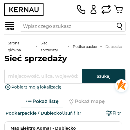
MENU
Strona
Sieć
Podkarpackie
Dubiecko
główna
sprzedaży
Sieć sprzedaży
Szukaj
Pobierz moją lokalizację
Pokaż listę
Pokaż mapę
Podkarpackie / Dubiecko
Usuń filtr
Filtr
Max Elektro Agmar - Dubiecko