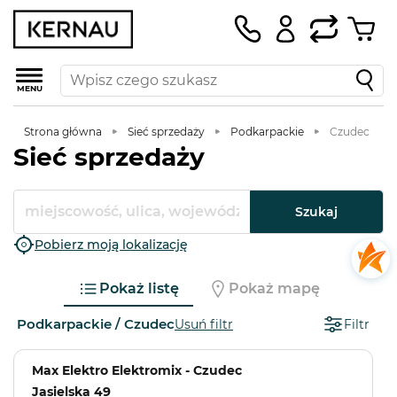
MENU
Strona główna
Sieć sprzedaży
Podkarpackie
Czudec
Sieć sprzedaży
Szukaj
Pobierz moją lokalizację
Pokaż listę
Pokaż mapę
Podkarpackie / Czudec
Usuń filtr
Filtr
Max Elektro Elektromix - Czudec
Jasielska 49