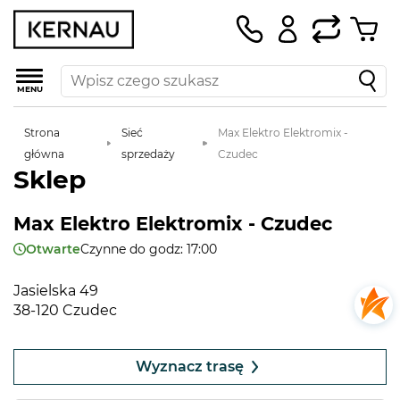
MENU
Strona
Sieć
Max Elektro Elektromix -
główna
sprzedaży
Czudec
Sklep
Max Elektro Elektromix - Czudec
Otwarte
Czynne do godz: 17:00
Jasielska 49
38-120 Czudec
Leaflet
|
©
OpenStreetMap
contributors
+
Wyznacz trasę
−