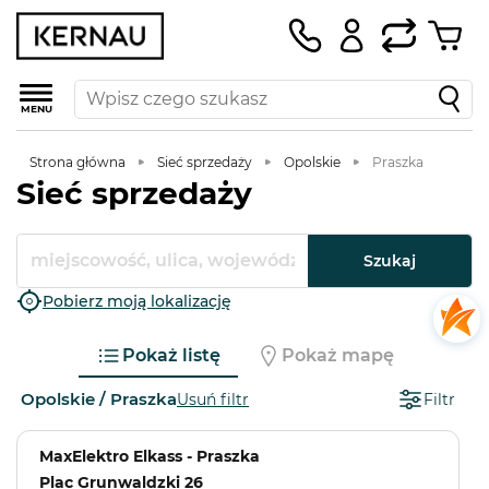
MENU
Strona główna
Sieć sprzedaży
Opolskie
Praszka
Sieć sprzedaży
Szukaj
Pobierz moją lokalizację
Pokaż listę
Pokaż mapę
Opolskie / Praszka
Usuń filtr
Filtr
MaxElektro Elkass - Praszka
Plac Grunwaldzki 26